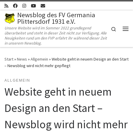
Zum Inhalt springen
Newsblog des FV Germania
Plittersdorf 1931 e.V.
Unsere Website wird im Sommer 2022 grundlegend
Search
überarbeitet und steht in dieser Zeit nicht zur Verfügung. Alle
Me
Neuigkeiten rund um den FVP erfahrt ihr während dieser Zeit
in unserem Newsblog.
Start
»
News
»
Allgemein
»
Website geht in neuem Design an den Start
– Newsblog wird nicht mehr gepflegt
ALLGEMEIN
Website geht in neuem
Design an den Start –
Newsblog wird nicht mehr