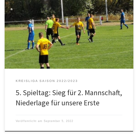
FV Plittersdorf – Frankonia Rastatt 1:4 (Hz. 0:2) Eine sehr bittere
Pleite musste die Rieder Erste im Stadtderby gegen die Rastatter
Frankonen hinnehmen. Mit 1:4 verlor die Riili-Elf gegen das vor
dem Spiel noch punktlose Schlusslicht. Dabei startete die
Heimmannschaft gegen den Angstgegner aus den letzten Jahren
beinahe furios: Die […]
KREISLIGA SAISON 2022/2023
5. Spieltag: Sieg für 2. Mannschaft,
Niederlage für unsere Erste
Veröffentlicht am
September 5, 2022