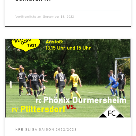
Veröffentlicht am
September 18, 2022
Am Sonntag, den 15.09.2022 (15 Uhr), gastiert mit dem FC Phönix
Durmersheim ein gefährlicher Aufsteiger im Plittersdorfer
Binsenfeld. Zwar haben die Gäste mit sechs Punkten nur einen
Zähler mehr auf dem Konto als die Schwarzgelben, konnten diese
jedoch in den beiden vergangenen Begegnungen mit hohen
Siegen gegen den FV Würmersheim 2 […]
KREISLIGA SAISON 2022/2023