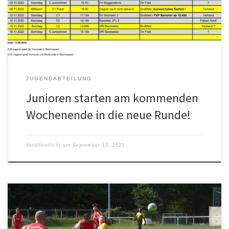
hinterherjagen. Jeweils zwei Teams melden wir bei den B-
Junioren (SG Plittersdorf), den C-Junioren (SG Steinmauern), den
[…]
JUGENDABTEILUNG
Junioren starten am kommenden
Wochenende in die neue Runde!
Veröffentlicht am
September 13, 2022
FC Gernsbach – FV Plittersdorf 2:2 (Hz. 0:2) Im Auswärtsspiel beim