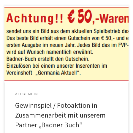
Ab sofort bis zum Ende der Saison läuft unser Gewinnspiel in
Zusammenarbeit mit unserem Partner Badner Buch (www.badner-
buch.de), bei dem es 50 Euro zu gewinnen gibt. Ihr müsst nicht
mehr tun, als auf der Website www.badner-buch.de eines oder
mehrere Bilder vom aktuellen Spielbetrieb des FVP hochladen.
Bilder, die in der […]
ALLGEMEIN
Gewinnspiel / Fotoaktion in
Zusammenarbeit mit unserem
Partner „Badner Buch“