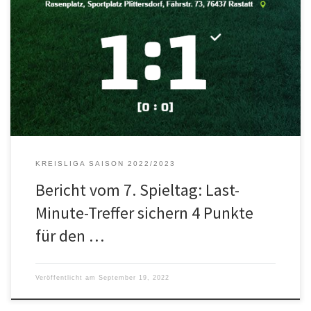
FV Plittersdorf – FC Phönix Durmersheim 1:1 (Hz. 0:0) Gegen den
Aufsteiger aus Durmersheim sicherte Kapitän Tim Ziegler dem FVP
in der Schlussminute zumindest einen Zähler. In einer zu jeder Zeit
umkämpften Partie hatten beide Teams in Hälfte eins ihre
Gelegenheit zur Führung. Für den FVP verpasste Giani Riili die […]
KREISLIGA SAISON 2022/2023
Bericht vom 7. Spieltag: Last-
Minute-Treffer sichern 4 Punkte
für den …
Veröffentlicht am
September 19, 2022