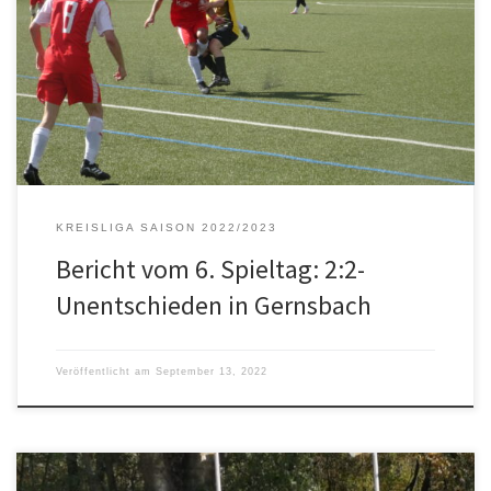
FC Gernsbach musste sich der FVP mit einem Punkt zufrieden
geben. Dabei hatte das Spiel gegen die Murgtäler nahezu optimal
begonnen, denn nach Toren von Roberto und Gianni Riili lag man
nach einer viertel Stunde bereits mit 2:0 in […]
KREISLIGA SAISON 2022/2023
Bericht vom 6. Spieltag: 2:2-
Unentschieden in Gernsbach
Veröffentlicht am
September 13, 2022