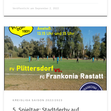
Veröffentlicht am
September 2, 2022
Am Sonntag, den 3.9.2022 (15 Uhr), empfangen wir den FC
Frankonia zum Rastatter Derby im Binsenfeld. Das Team vom
Schwalbenrain hat sich insbesondere in der letzten Saison zum
Angstgegner der Rieder entwickelt – zweimal ging man als Favorit
in die für den Abstiegskampf bedeutsamen Begegnungen,
zweimal setzte es eine herbe […]
KREISLIGA SAISON 2022/2023
5. Spieltag: Stadtderby auf