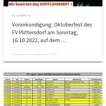
ALLGEMEIN
Vorankündigung: Oktoberfest des
FV Plittersdorf am Sonntag,
16.10.2022, auf dem …
Veröffentlicht am
September 15, 2022
Zu Beginn der Sommerferien konnte die Jugendleitung dem
Verband zusammen mit unseren Nachbarvereinen FV Steinmauern
und FV Ottersdorf wieder 11 Jugendteams melden, die in der
kommenden Saison 2022/2023 auf dem Platz dem runden Leder