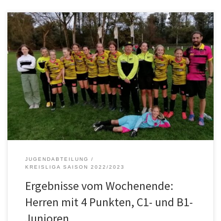
Zahlreiche unserer Mannschaften waren am Wochenende aktiv.
Dabei gab es folgende Ergebnisse: FVP Herren 1 – FC Phönix
Durmersheim 1 1:1 FVP Herren 2 – FC Phönix Durmersheim 2 1:0
TuS Hügelsheim – SG Plittersdorf B1 0:10 Acherner JFV 2 – SG
Plittersdorf B2 7:0 SG Steinmauern C1 – SG […]
JUGENDABTEILUNG
KREISLIGA SAISON 2022/2023
Ergebnisse vom Wochenende:
Herren mit 4 Punkten, C1- und B1-
Junioren …