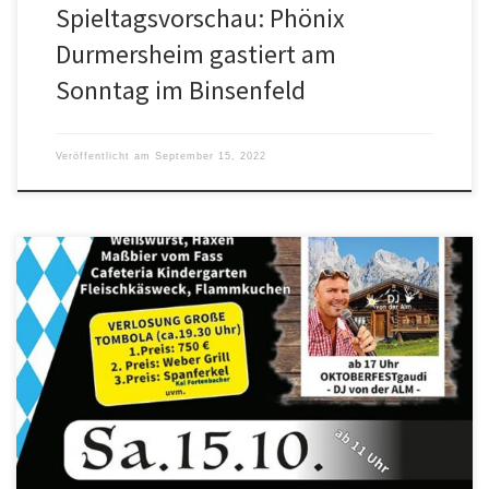
Spieltagsvorschau: Phönix
Durmersheim gastiert am
Sonntag im Binsenfeld
Veröffentlicht am
September 15, 2022
Nach zwei Jahren coronabedingter Pause freuen wir uns euch
mitteilen zu können, dass wir am Sonntag, den 16.10.2022, wieder
unser Oktoberfest auf dem Dorfplatz veranstalten werden. Neben
typisch bayerischen Speisen und Getränken hat für die
musikalische Unterhaltung auch Alexander Stetter – bekannt als der
DJ von der Alm – wieder […]